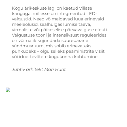
Kogu ärikeskuse lagi on kaetud villase
kangaga, millesse on integreeritud LED-
valgustid. Need võimaldavad luua erinevaid
meeleolusid, sealhulgas lumise taeva,
virmaliste või päikeselise päevavalguse efekti.
Valgustuse tooni ja intensiivsust reguleerides
on võimalik kujundada suurepärane
sündmusruum, mis sobib erinevateks
puhkudeks – olgu selleks peaministrite visiit
või iduettevõtete kogukonna kohtumine.
Juhtiv arhitekt Mari Hunt