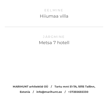
EELMINE
Hiiumaa villa
JÄRGMINE
Metsa 7 hotell
MARIHUNT arhitektid OÜ /
Tartu mnt 51-7A, 10115 Tallinn,
Estonia /
info@marihunt.ee /
+37255655330