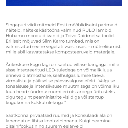
Singapuri viidi mitmeid Eesti mööblidisaini parimaid
näiteid, näiteks käsitööna valminud PULO lambid,
Hubamu mooduldiivanid ja Toivo Raidmetsa toolid.
Eriliselt mõjuvad Siim Karro tumbad, mis on
valmistatud seene vegetatiivsest osast - mütseliiumist,
mille abil kasvatatakse komposteeruvaid materjale.
Ärikeskuse kogu lagi on kaetud villase kangaga, mille
sisse integreeritud LED-tuledega on võimalik luua
erinevaid atmosfääre, sealhulgas lumise taeva,
virmaliste ja päikselise päevavalguse efekti. Valguse
tonaalsuse ja intensiivsuse muutmisega on võimaliku
luua head sündmusruumi eri otstarbega üritusteks,
olgu tegu nt peaministrite visiidiga või startup
kogukonna kokkutulekuga.”
Saatkonna privaatsed ruumid ja konsulaadi ala on
lahendatud lihtsa kontoripinnana. Kuigi peamine
disainifookus ning suurem eelarve oli