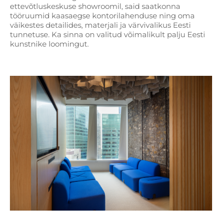
ettevõtluskeskuse showroomil, said saatkonna
tööruumid kaasaegse kontorilahenduse ning oma
väikestes detailides, materjali ja värvivalikus Eesti
tunnetuse. Ka sinna on valitud võimalikult palju Eesti
kunstnike loomingut.