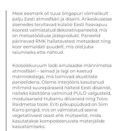
Meie eesmärk oli tuua Singapuri võimalikult
palju Eesti atmosfääri ja disaini. Ärikeskusesse
sisenedes tervitavad külalisi Eesti haavapuu
koorest valmistatud dekoratiivpaneelid, mis
on metsatööstuse jääkprodukt. Paneelid
pärinevad RMK hallatavatest metsadest ning
koor eemaldati puudelt, mis olid juba
raiumiseks ette nähtud.
Koosolekuruum loob ainulaadse männimetsa
atmosfääri – seinad ja lagi on kaetud
männiokstega, mis toimivad akustiliste
paneelidena. Oleme interjööris kasutanud
mitmeid suurepäraseid näiteid Eesti disainist,
näiteks käsitööna valminud PULO valgusteid,
modulaarseid Hubamu diivaneid ning Toivo
Raidmetsa toole. Eriti pilkupüüdvad on Siim
Karro pingid, mis on valmistatud seene
vegetatiivsest osast ehk mütseelist, mida
kasutatakse komposteeruvate materjalide
kasvatamiseks.