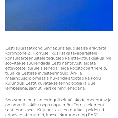
Eesti suursaatkond Singapuris asub sealse ärikvartali
kõrghoone 21. Korrusel, kus lisaks tavapärastele
konsulaarteenustele tegutseb ka ettevõtluskeskus. Nii
soovitakse suurendada Eesti nähtavust, aidata
ettevõtetel turule siseneda, leida koostööpartnereid,
tuua ka Eestisse investeeringuid. Äri- ja
majandusdiplomaatia hüvandiks töötab ka kogu
kujundus. Eestit kuvatakse tehnoloogia ja uue
lembesena, samuti värske ning ehedana.
Showroom on planeeringuliselt kõlakoda meenutav ja
on oma siksakilisusega nagu mõni Tetrise element
saatkonna sees. Kujundi sisse on nutikalt peidetud
erinevad abiruumid, koosolekuruum ning EAS’i