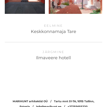
EELMINE
Keskkonnamaja Tare
JÄRGMINE
Ilmaveere hotell
MARIHUNT arhitektid OÜ /
Tartu mnt 51-7A, 10115 Tallinn,
Estonia /
info@marihunt.ee /
+37255655330