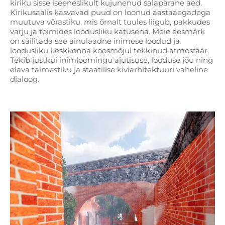
kiriku sisse iseeneslikult kujunenud salapärane aed.
Kirikusaalis kasvavad puud on loonud aastaaegadega
muutuva võrastiku, mis õrnalt tuules liigub, pakkudes
varju ja toimides loodusliku katusena. Meie eesmärk
on säilitada see ainulaadne inimese loodud ja
loodusliku keskkonna koosmõjul tekkinud atmosfäär.
Tekib justkui inimloomingu ajutisuse, looduse jõu ning
elava taimestiku ja staatilise kiviarhitektuuri vaheline
dialoog.