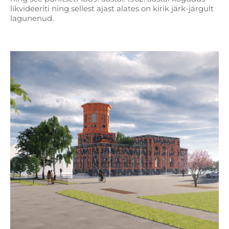
likvideeriti ning sellest ajast alates on kirik järk-järgult
lagunenud.