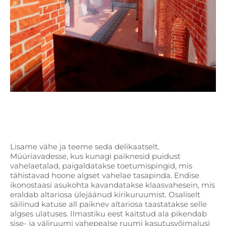
Lisame vähe ja teeme seda delikaatselt.
Müüriavadesse, kus kunagi paiknesid puidust
vahelaetalad, paigaldatakse toetumispingid, mis
tähistavad hoone algset vahelae tasapinda. Endise
ikonostaasi asukohta kavandatakse klaasvahesein, mis
eraldab altariosa ülejäänud kirikuruumist. Osaliselt
säilinud katuse all paiknev altariosa taastatakse selle
algses ulatuses. Ilmastiku eest kaitstud ala pikendab
sise- ja väliruumi vahepealse ruumi kasutusvõimalusi