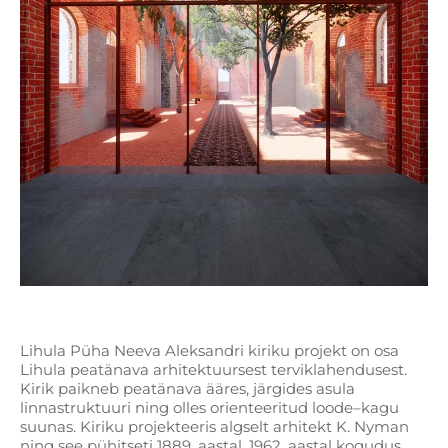
Lihula Püha Neeva Aleksandri kiriku projekt on osa
Lihula peatänava arhitektuursest terviklahendusest.
Kirik paikneb peatänava ääres, järgides asula
linnastruktuuri ning olles orienteeritud loode–kagu
suunas. Kiriku projekteeris algselt arhitekt K. Nyman
ning see pühitseti 1889. aastal. 1962. aastal kogudus